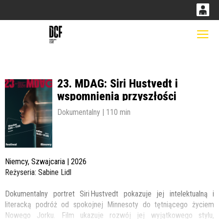
0
0,00
Gł
'
PLN
23. MDAG: Siri Hustvedt i
14
51
wspomnienia przyszłości
Dokumentalny | 110 min
Niemcy, Szwajcaria | 2026
Reżyseria: Sabine Lidl
Dokumentalny portret Siri Hustvedt pokazuje jej intelektualną i
literacką podróż od spokojnej Minnesoty do tętniącego życiem
Nowego Jorku. Film ukazuje rozwój jej wyjątkowego stylu,