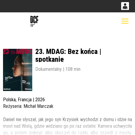
0
0,00
Gł
'
PLN
23. MDAG: Bez końca |
14
52
spotkanie
Dokumentalny | 108 min
Polska, Francja | 2026
Reżyseria: Michał Marczak
Daniel nie słyszał, jak jego syn Krzysiek wychodzi z domu i idzie na
most nad Wisłą, gdzie widziano go po raz ostatni. Kamera uchwyciła
go, a potem zniknął: albo skoczył do rzeki, albo zszedł z mostu.