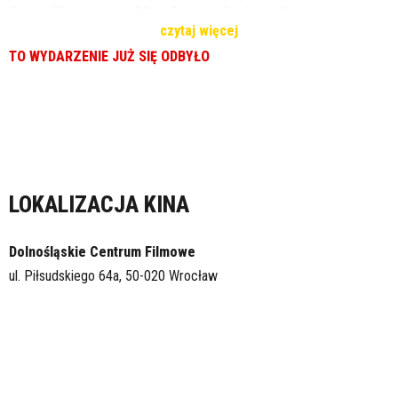
Prady 2” wytwórni 20th Century Studios, długo oczekiwanej
czytaj więcej
kontynuacji fenomenalnego hitu z 2006 roku, który ukształtował
całe pokolenie.
TO WYDARZENIE JUŻ SIĘ ODBYŁO
LOKALIZACJA KINA
Dolnośląskie Centrum Filmowe
ul. Piłsudskiego 64a, 50-020 Wrocław