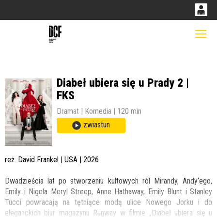
0
0,00
Gł
'
PLN
Diabeł ubiera się u Prady 2 |
14
53
FKS
Dramat | Komedia | 120 min
zwiastun
reż. David Frankel | USA | 2026
Dwadzieścia lat po stworzeniu kultowych ról Mirandy, Andy’ego,
Emily i Nigela Meryl Streep, Anne Hathaway, Emily Blunt i Stanley
Tucci powracają na tętniące modą ulice Nowego Jorku i do
eleganckich biur magazynu Runway w filmie „Diabeł ubiera się u