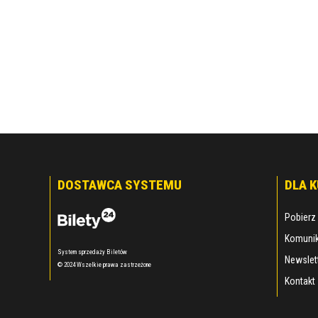
DOSTAWCA SYSTEMU
DLA 
Pobierz 
Komunik
System sprzedaży Biletów
Newslet
© 2024 Wszelkie prawa zastrzeżone
Kontakt