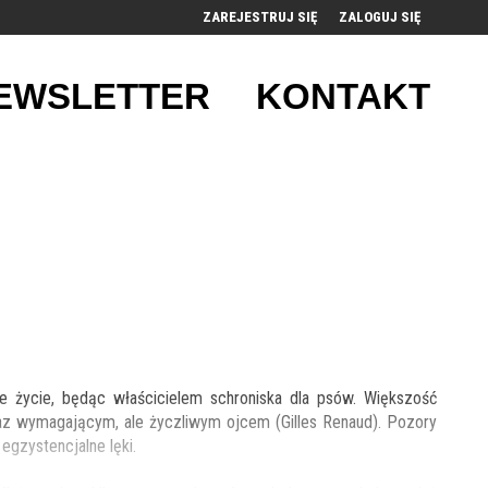
ZAREJESTRUJ SIĘ
ZALOGUJ SIĘ
0
EWSLETTER
KONTAKT
0,00
PLN
14
53
e życie, będąc właścicielem schroniska dla psów. Większość
raz wymagającym, ale życzliwym ojcem (Gilles Renaud). Pozory
egzystencjalne lęki.