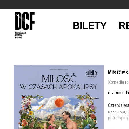
BILETY
R
'
Miłość w c
Komedia ro
reż. Anne É
Czterdzies
czasu spęd
potrafią my