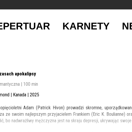
EPERTUAR
KARNETY
N
zasach apokalipsy
mantyczna | 100 min
mond | Kanada | 2025
topięcioletni Adam (Patrick Hivon) prowadzi skromne, uporządkowan
za ze swoim najlepszym przyjacielem Frankiem (Eric K. Boulianne) o
lić, bo nadwrażliwy mężczyzna jest na skraju depresji, ukrywając swoje 