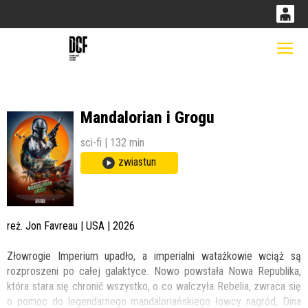
0
0,00
Gł
'
PLN
Mandalorian i Grogu
14
52
sci-fi | 132 min
zwiastun
reż. Jon Favreau | USA | 2026
Złowrogie Imperium upadło, a imperialni watażkowie wciąż są
rozproszeni po całej galaktyce. Nowo powstała Nowa Republika,
która stara się chronić wszystko, o co walczyła Rebelia, zwraca się
o pomoc do legendarnego mandaloriańskiego łowcy nagród, Dina