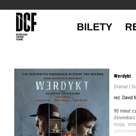
BILETY
R
'
Werdykt
Dramat | D
reż. David 
90 minut cz
dziennikar
mogą zmie
nominowane