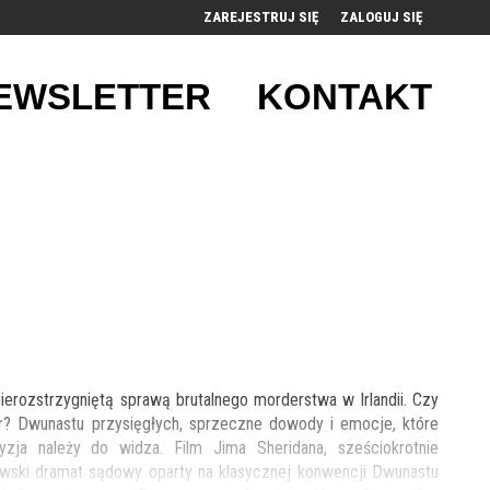
ZAREJESTRUJ SIĘ
ZALOGUJ SIĘ
0
EWSLETTER
KONTAKT
0,00
PLN
14
52
ierozstrzygniętą sprawą brutalnego morderstwa w Irlandii. Czy
ier? Dwunastu przysięgłych, sprzeczne dowody i emocje, które
ja należy do widza. Film Jima Sheridana, sześciokrotnie
wski dramat sądowy oparty na klasycznej konwencji Dwunastu