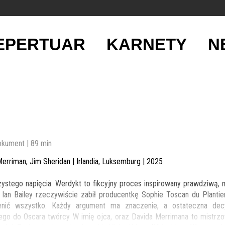
EPERTUAR
KARNETY
N
okument | 89 min
Merriman, Jim Sheridan | Irlandia, Luksemburg | 2025
ystego napięcia. Werdykt to fikcyjny proces inspirowany prawdziwą, n
z Ian Bailey rzeczywiście zabił producentkę Sophie Toscan du Plant
nić wszystko. Każdy argument ma znaczenie, a ostateczna decyz
go do Oscara twórcy W imię ojca, oraz Davida Merrimana to mistrzo