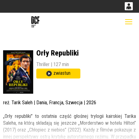
0
0,00
Gł
'
PLN
Orły Republiki
14
52
Thriller | 127 min
zwiastun
reż. Tarik Saleh | Dania, Francja, Szwecja | 2026
„Orły republiki” to ostatnia część głośnej trylogii kairskiej Tarika
Saleha, na którą składają się jeszcze „Morderstwo w hotelu Hilton”
(2017) oraz „Chłopiec z niebios” (2022). Każdy z filmów pokazuje z
innej perspektywy ostrą krytykę autorytarnego reżimu. W przypadku