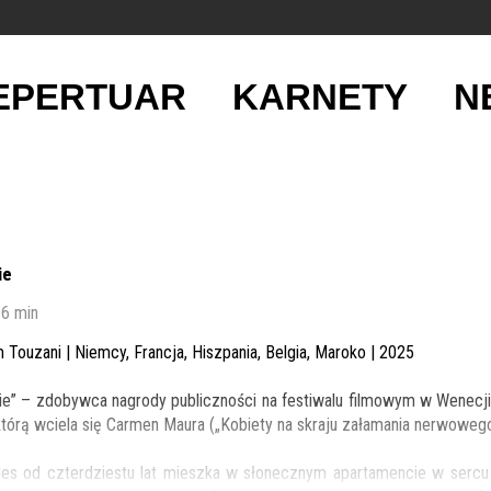
EPERTUAR
KARNETY
N
ie
16 min
 Touzani | Niemcy, Francja, Hiszpania, Belgia, Maroko | 2025
cie” – zdobywca nagrody publiczności na festiwalu filmowym w Wenecj
którą wciela się Carmen Maura („Kobiety na skraju załamania nerwowego”
les od czterdziestu lat mieszka w słonecznym apartamencie w sercu 