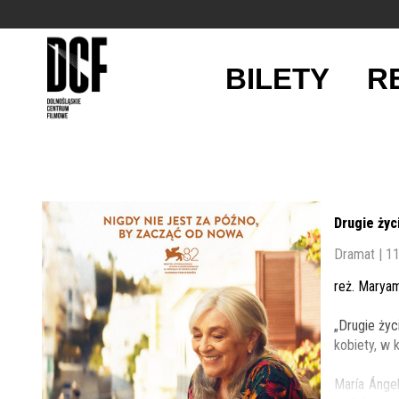
BILETY
R
'
Drugie życ
Dramat | 1
reż. Maryam
„Drugie ży
kobiety, w 
María Ánge