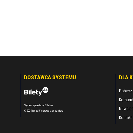
DOSTAWCA SYSTEMU
DLA 
Pobierz 
Komunik
System sprzedaży Biletów
Newslet
© 2024 Wszelkie prawa zastrzeżone
Kontakt