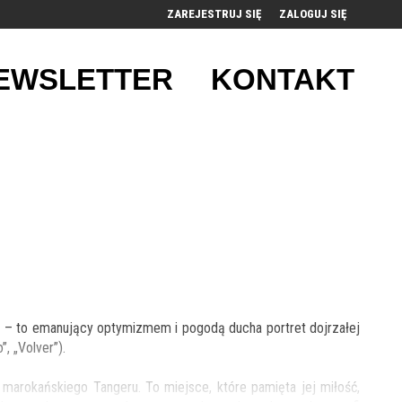
ZAREJESTRUJ SIĘ
ZALOGUJ SIĘ
0
EWSLETTER
KONTAKT
0,00
PLN
14
52
i – to emanujący optymizmem i pogodą ducha portret dojrzałej
, „Volver”).
marokańskiego Tangeru. To miejsce, które pamięta jej miłość,