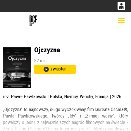
0
0,00
Gł
'
PLN
Ojczyzna
14
52
82 min
zwiastun
reż. Paweł Pawlikowski | Polska, Niemcy, Włochy, Francja | 2026
„Ojczyzna” to najnowszy, długo wyczekiwany film laureata Oscara®,
Pawła Pawlikowskiego, twórcy „Idy” i „Zimnej wojny”, który
powalczy o jedną z najważniejszych nagród filmowych na świecie -
Złotą Palmę (Palme d’Or) na tegorocznym 79. Międzynarodowym