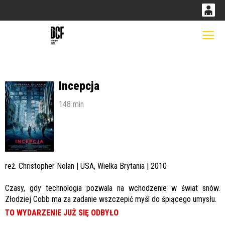
0
0,00
Gł
'
PLN
Incepcja
14
53
148 min
reż. Christopher Nolan | USA, Wielka Brytania | 2010
Czasy, gdy technologia pozwala na wchodzenie w świat snów.
Złodziej Cobb ma za zadanie wszczepić myśl do śpiącego umysłu.
TO WYDARZENIE JUŻ SIĘ ODBYŁO