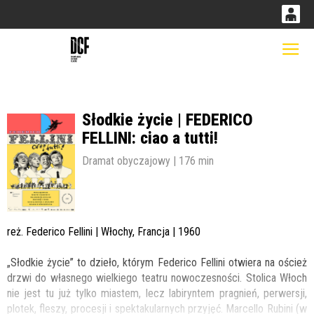
0
0,00
Gł
'
PLN
Słodkie życie | FEDERICO
14
52
FELLINI: ciao a tutti!
Dramat obyczajowy | 176 min
reż. Federico Fellini | Włochy, Francja | 1960
„Słodkie życie” to dzieło, którym Federico Fellini otwiera na oścież
drzwi do własnego wielkiego teatru nowoczesności. Stolica Włoch
nie jest tu już tylko miastem, lecz labiryntem pragnień, perwersji,
plotek, fleszy, procesji i spektakularnych przyjęć. Marcello Rubini (w