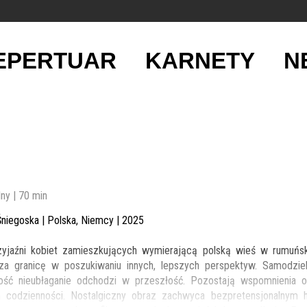
EPERTUAR
KARNETY
N
ny | 70 min
 Śniegoska | Polska, Niemcy | 2025
rzyjaźni kobiet zamieszkujących wymierającą polską wieś w rumuńs
za granicę w poszukiwaniu innych, lepszych perspektyw. Samodziel
ość nieubłaganie odchodzi w przeszłość. Pozostają wspomnienia o
codzienności. Nostalgiczny obraz zachwyca bezpretensjonalnym h