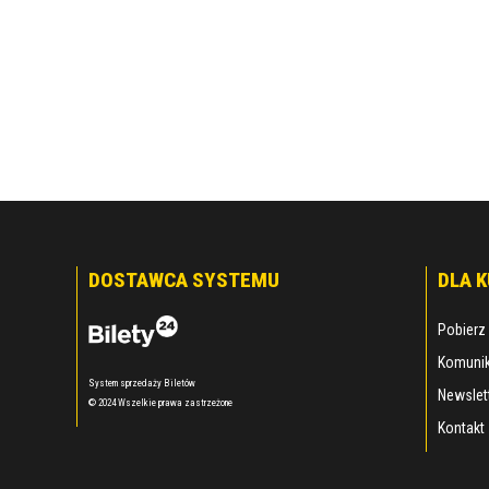
DOSTAWCA SYSTEMU
DLA 
Pobierz 
Komunik
System sprzedaży Biletów
Newslet
© 2024 Wszelkie prawa zastrzeżone
Kontakt