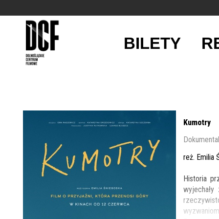
BILETY
R
'
Kumotry
Dokumental
reż. Emilia
Historia p
wyjechały 
rzeczywist
wyzwaniom 