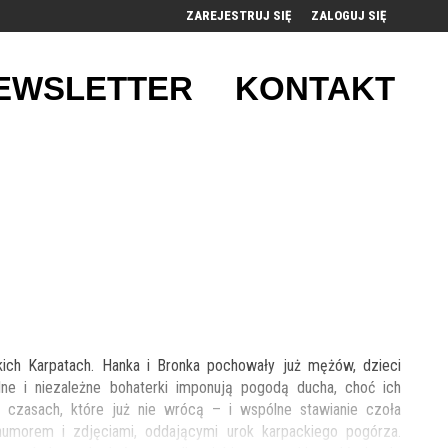
ZAREJESTRUJ SIĘ
ZALOGUJ SIĘ
0
EWSLETTER
KONTAKT
0,00
PLN
14
52
kich Karpatach. Hanka i Bronka pochowały już mężów, dzieci
ne i niezależne bohaterki imponują pogodą ducha, choć ich
 czasach, które już nie wrócą – i wspólne stawianie czoła
umorem i zdjęciami, oddającymi urok karpackiego pogórza.