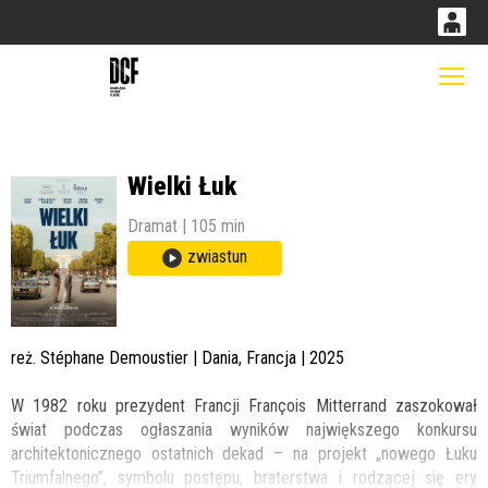
0
0,00
Gł
'
PLN
Wielki Łuk
14
49
Dramat | 105 min
zwiastun
reż. Stéphane Demoustier | Dania, Francja | 2025
W 1982 roku prezydent Francji François Mitterrand zaszokował
świat podczas ogłaszania wyników największego konkursu
architektonicznego ostatnich dekad – na projekt „nowego Łuku
Triumfalnego”, symbolu postępu, braterstwa i rodzącej się ery