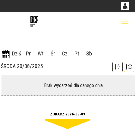
0
0,00
Gł
'
PLN
Dziś
Pn
Wt
Śr
Cz
Pt
Sb
14
51
ŚRODA 20/08/2025
A
Z
Brak wydarzeń dla danego dnia.
ZOBACZ 2026-08-09