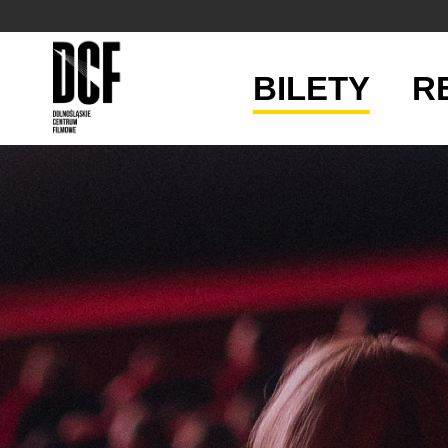
BILETY
R
'