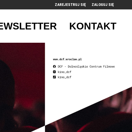
ZAREJESTRUJ SIĘ
ZALOGUJ SIĘ
0
EWSLETTER
KONTAKT
0,00
PLN
14
49