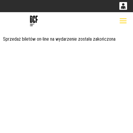
0
0,00
Gł
'
PLN
Sprzedaż biletów on-line na wydarzenie została zakończona
14
53