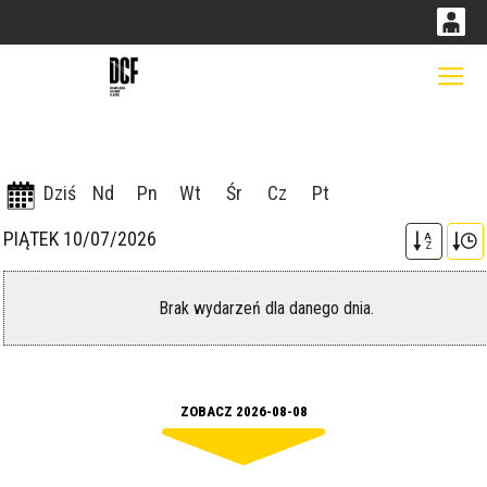
0
0,00
Gł
'
PLN
Dziś
Nd
Pn
Wt
Śr
Cz
Pt
14
51
PIĄTEK 10/07/2026
A
Z
Brak wydarzeń dla danego dnia.
ZOBACZ 2026-08-08