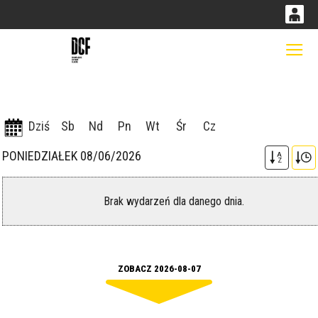
0
0,00
Gł
'
PLN
Dziś
Sb
Nd
Pn
Wt
Śr
Cz
14
51
PONIEDZIAŁEK 08/06/2026
A
Z
Brak wydarzeń dla danego dnia.
ZOBACZ 2026-08-07