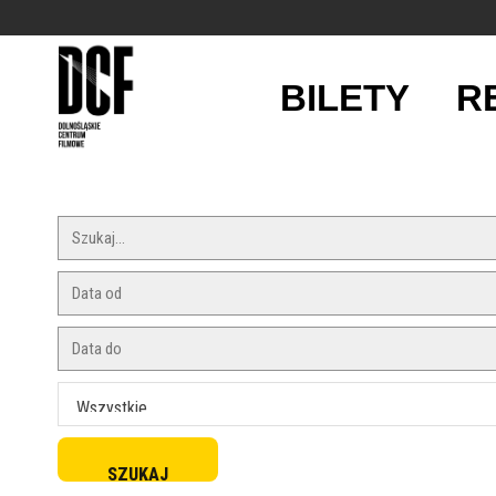
BILETY
R
'