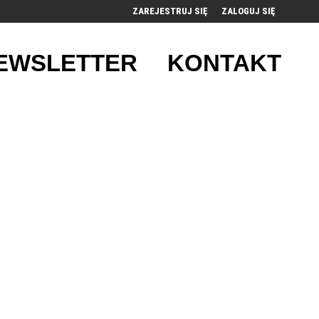
ZAREJESTRUJ SIĘ
ZALOGUJ SIĘ
0
EWSLETTER
KONTAKT
0,00
PLN
14
52