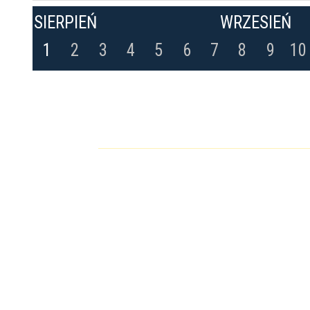
SIERPIEŃ
WRZESIEŃ
1
2
3
4
5
6
7
8
9
10